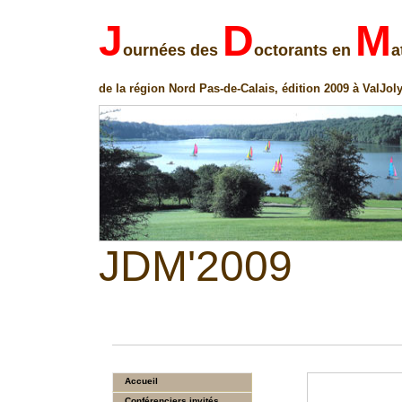
J
D
M
ournées des
octorants en
a
de la région Nord Pas-de-Calais, édition 2009 à ValJoly
JDM'2009
Accueil
Conférenciers invités