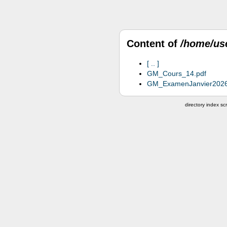
Content of
/home/us
..
GM_Cours_14.pdf
GM_ExamenJanvier2026_
directory index scr